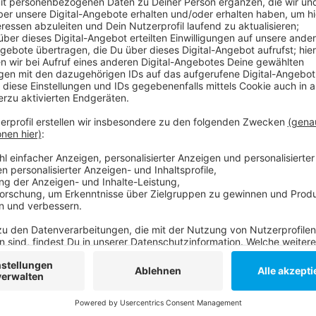
Hier hatten Zeugen einen Mann mit schweren Verlet
Siedlung aufgefunden. Die Polizei geht davon aus, d
Tätern massiv attackiert worden sein muss. Die Sta
Moment als versuchtes Tötungsdelikt.
Anzeige