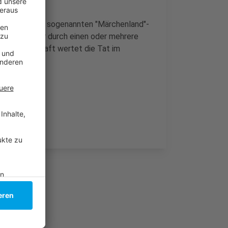
zungen in der sogenannten "Märchenland"-
ass das Opfer durch einen oder mehrere
atsanwaltschaft wertet die Tat im