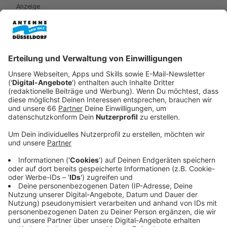
Anzeige
Wer in Angermund essen gehen möchte hat nicht
besonders viel Auswahl. Im Ort ist die
Trattoria
Ottavio
von Adriano Cianciaruso, die er schon seit ca.
30 Jahren betreibt. Auf der Speisekarte des
Restaurants stehen napoleanische Pizzen mit einem
Sauerteigboden.
Anzeige
©
Antenne Düsseldorf/Sara Knipper
Anzeige
Neben der Trattoria Ottavio gibt es Imbisse, Pizzerien