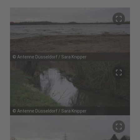
crop_free
©
Antenne Düsseldorf / Sara Knipper
crop_free
©
Antenne Düsseldorf / Sara Knipper
crop_free