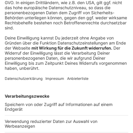
©
Antenne Düsseldorf / Sara Knipper
Anzeige
Angermund liegt genau in der Mitte zwischen dem
Duisburger und dem Düsseldorfer Stadtkern. Obwohl
Angermund zu Düsseldorf gehört, haben die
Einwohnerinnen und Einwohner eine Duisburger-
Telefonvorwahl, die 0203. Damit ist Angermund der
einzige Stadtteil Düsseldorfs mit einer anderen
Vorwahl. Das sorgte in der Vergangenheit schon einige
Male für Verwirrung.
Anzeige
Und nicht nur das hat Angermund als
Alleinstellungsmerkmal. Es ist außerdem der einzige