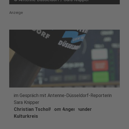
Anzeige
im Gespräch mit Antenne-Düsseldorf-Reporterin
play_circle
Sara Knipper
Christian Tscholl vom Angermunder
Kulturkreis