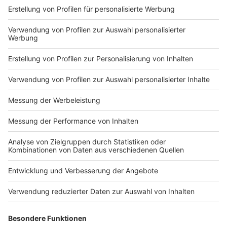
baulich nicht angeschlossene Stadtteil von
Düsseldorf. Wer also von einem anderen Düsseldorfer
Stadtteil nach Angermund möchte, muss erstmal
durch unbebaute Gebiete fahren. Trotzdem ist die
Infrastruktur in Angermund sehr gut. Mit der S-Bahn
oder dem Bus ist man in wenigen Minuten in der
Innenstadt von sowohl Düsseldorf, als auch Duisburg.
Anzeige
Weitere Infos und Links zu Angermund
Anzeige
Angermund bei Wikipedia
De 11 Pille
Sankt Sebastianus Bruderschaft Angermund 1511