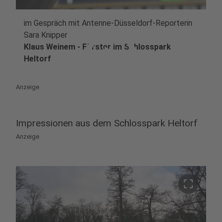
im Gespräch mit Antenne-Düsseldorf-Reporterin
play_circle
Sara Knipper
Klaus Weinem - Förster im Schlosspark
Heltorf
Anzeige
Impressionen aus dem Schlosspark Heltorf
Anzeige
crop_free