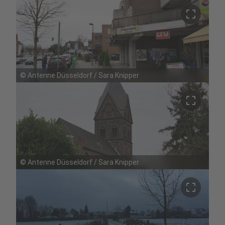
crop_free
©
Antenne Düsseldorf / Sara Knipper
crop_free
©
Antenne Düsseldorf / Sara Knipper
crop_free