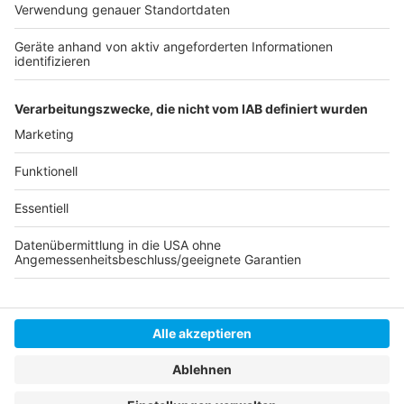
Windsurfing Club Angermund
Reitercorps Angermund
Autorin: Sara Knipper
Anzeige
Anzeige
Anzeige
Anzeige