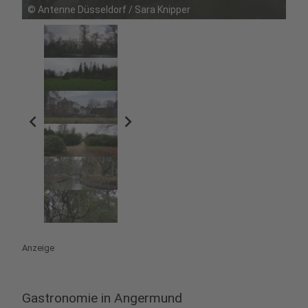
©
Antenne Düsseldorf / Sara Knipper
chevron_left
chevron_right
Anzeige
Gastronomie in Angermund