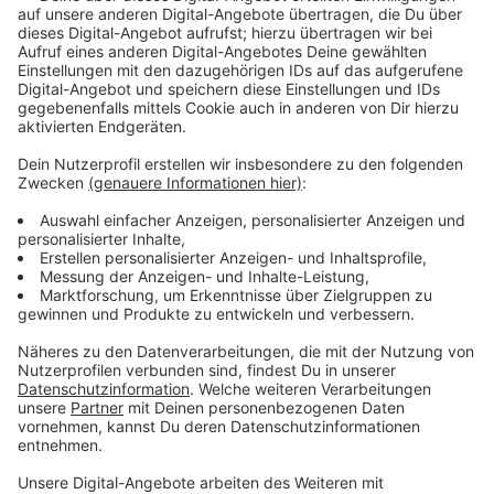
Wir benötigen Ihre
Zustimmung, um den YouTube
Video-Service zu laden!
Wir verwenden einen Service eines
Drittanbieters, um Videoinhalte
einzubetten. Dieser Service kann
Daten zu Ihren Aktivitäten
sammeln. Bitte lesen Sie die
Details durch und stimmen Sie der
Nutzung des Service zu, um dieses
Video anzusehen.
Mehr Informationen
Ein aufstrebender, charismatischer Politiker, eine
liebende Familie zu Hause – das Leben von James
Akzeptieren
Whitehouse scheint perfekt. Kann dieser Mann wirklich