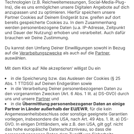
powered by
Usercentrics Consent
eine Vergewaltigung begehen?
Management Platform
Anzeige
©
Copyright: Netflix
Politiker James Whitehouse führt eigentlich eine
perfekte Ehe mit einer perfekten Familie. Eigentlich!
Anzeige
©
Copyright: Netflix
Staatsanwältin Kate Woodcroft will Gerechtigkeit.
Koste es was es wolle. Und - sie will den politischen
Tod von James Whitehouse.
Anzeige