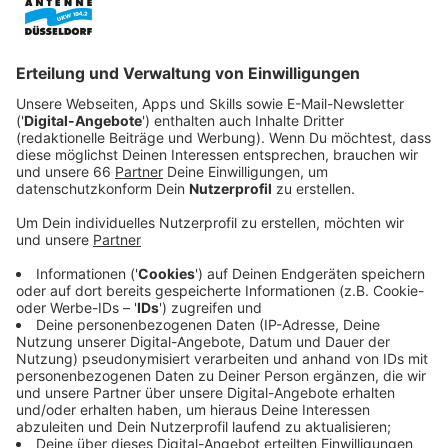
Veröffentlicht:
Donnerstag, 07.04.2022 21:50
Anzeige
Doch dann beginnt er eine verhängnisvolle Affäre mit
seiner Assistentin. Als sie ihn wegen Vergewaltigung
anklagt, bestreitet Whitehouse sämtliche Vorwürfe
und versucht, seine politische Karriere zu retten. Seine
Ehefrau Sophie (Sienna Miller) glaubt zunächst noch an
seine Unschuld und stärkt ihm trotz der Affäre den
Rücken. Doch da hat sich Staatsanwältin Kate
Woodcroft (Michelle Dockery) schon längst in diesen
Fall verbissen und will die Karriere des James
Whitehouse pulverisieren…
Streaming-Dienst: Netflix
Anzeige