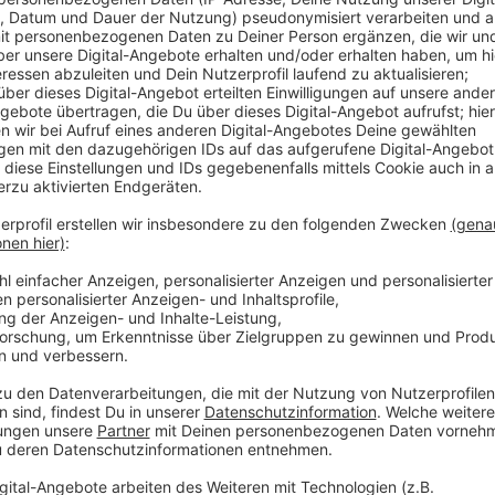
Anzeige
Düsseldorf ist ein attraktiver Standort für US-Unter
400. Dazu zählen unter anderem der Nahrungsmittelh
TK Maxx. Letztere hat in Düsseldorf ihre Deutschla
drittwichtigste Handelspartner; nach den Niederland
allerdings auch keine Einbrüche beim In- und Export
Unternehmen hier bei uns eher bescheiden, da Biden 
heimische Wirtschaft stärken zu wollen.
Anzeige
Weitere Infos
Anzeige