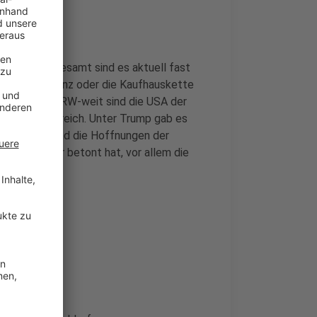
nehmen. Insgesamt sind es aktuell fast
ersteller Heinz oder die Kaufhauskette
ndzentrale. NRW-weit sind die USA der
en und Frankreich. Unter Trump gab es
. Außerdem sind die Hoffnungen der
immer wieder betont hat, vor allem die