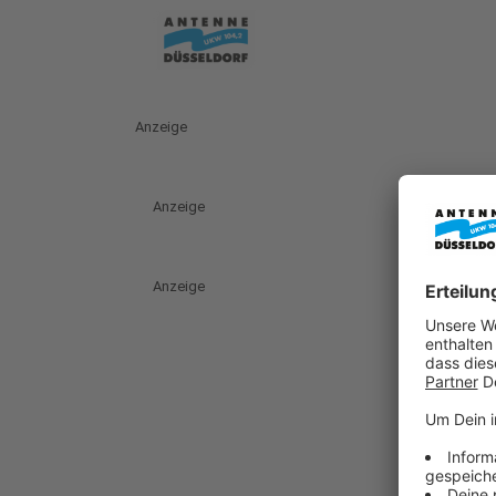
Anzeige
Anzeige
Anzeige