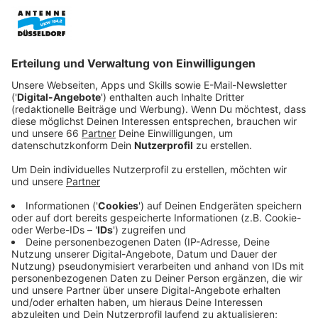
Veröffentlicht:
Freitag, 10.05.2024 15:05
Anzeige
Wir erreichen ihn in Kiew. Marc Friedrich kommt aus
Essen, ist Notfallsanitäter und hat "Ambulance for
Kids" gegründet. Seine Organisation hat es sich zur
Aufgabe gemacht, kranke oder schwerstverletzte
Kinder innerhalb und außerhalb der Ukraine zu
transportieren. Dafür haben sie eine vollausgestattete
rollende Intensivstation. Und das alles mitten im Krieg.
Marc Friedrich ist mittlerweile seit Januar 2024
durchgehend in der Ukraine.
Anzeige