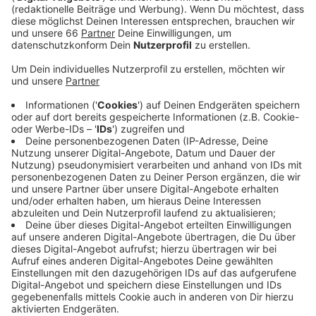
Anzeige
Rund 40 Büdchen beteiligen sich und bieten mehr an
als gemischte Tüten und kühle Getränke: es gibt
teilweise Live-Musik, DJ-Sets, Kindertheater und
Trödelmärkte. Etwa die Hälfte der teilnehmenden
Büdchen ist in Bilk, Oberbilk, Unterbilk und
Friedrichstadt - die andere Hälfte in Stadtmitte,
Flingern, Düsseltal, Pempelfort und Derendorf. Dort (in
Derendorf) läuft Samstagabend ab 22 Uhr auch die
Abschlussparty an der Rather Straße, Eintritt zehn
Euro. Zu allen anderen Büdchen-Events ist der Eintritt
frei.
Anzeige