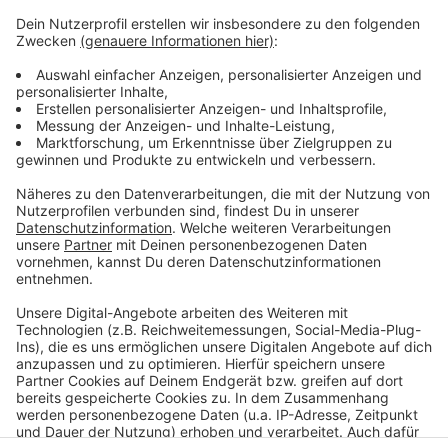
Weitere Infos und Links zum Thema:
Anzeige
Das Büdchentag-Programm 2024
Eine kleine Bilanz des vergangenen Jahres
Zoll kontrolliert Düsseldorfer Büdchen
Anzeige
Anzeige