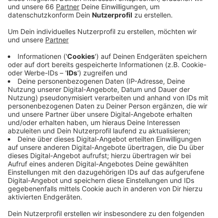
Veröffentlicht:
Dienstag, 08.10.2019 14:08
Anzeige
Es gibt zum Beispiel ganz klassisch Autoscooter, aber
auch eine Familienachterbahn und eine Riesenrutsche.
Die Geschäfte öffnen übermorgen um 15 Uhr -
offizieller Start ist dann um 18 Uhr. Wer hunger
bekommt, kann sich neben Currywurst auch
Flammlachs und Scampi-Spieße holen. Das Highlight
der Kirmes wird dann am Freitag das "Feuerwerk
Special". Dabei handelt es sich um eine Mischung aus
Lasershow, Flammenwerfern und Feuerwerkskörpern.
Die Kirmes öffnet am Freitag ebenfalls ab 15 Uhr, am
Wochenende geht es dann schon um 13 Uhr los. Mit
der Herbstkirmes soll das Kirmes-Jahr offiziell