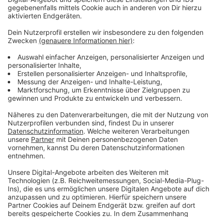
Wir benötigen Ihre
Zustimmung, um den YouTube
Video-Service zu laden!
Wir verwenden einen Service eines
Drittanbieters, um Videoinhalte
einzubetten. Dieser Service kann
Daten zu Ihren Aktivitäten
sammeln. Bitte lesen Sie die
Details durch und stimmen Sie der
Nutzung des Service zu, um dieses
Video anzusehen.
Mehr Informationen
Ray Dalton und Alvaro Soler machen bei der Single
"Manila" gemeinsame Sache. Der Pop-Song landet bei
Akzeptieren
uns in der Rubrik "Neu im besten Mix".
powered by
Usercentrics Consent