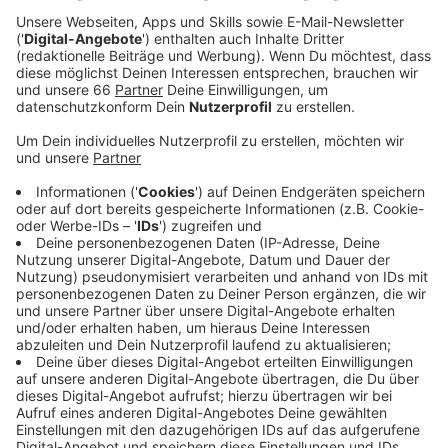
Zwei Männer, die in den vergangenen Jahren sehr viel
auf sich aufmerksam gemacht haben, sind für eine
gemeinsame Single aufeinandergetroffen: Alvaro
Soler, in Deutschland seit Jahren Dauer-
Chartsbewohner, und Ray Dalton, der mit "In My
Bones" im vergangenen Jahr einen Mega-Hit gelandet
hat. In "Manila" singen die beiden über "die coole
Leichtigkeit. Es ist natürlich Pop, aber es hat
bestimmte Soul-Vibes von Ray und mit meinem
Spanisch als Mix denkt man sich erst, dass es komisch
ist", sagt Alvaro Soler im Interview. Aber - und das ist,
worum es geht - "am Ende passt alles, wenn man sich
Musik und Video anschaut". Wer sich ein Bild davon
machen möchte, kann sich den Song hier anhören und
anschauen.
Anzeige