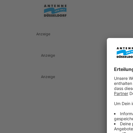
Anzeige
Anzeige
Anzeige