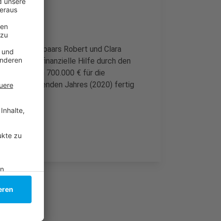
 Musikerehepaars Robert und Clara
ie Stadt finanzielle Hilfe durch den
n Anteil von 700.000 € für die
Herbst kommenden Jahres (2020) fertig