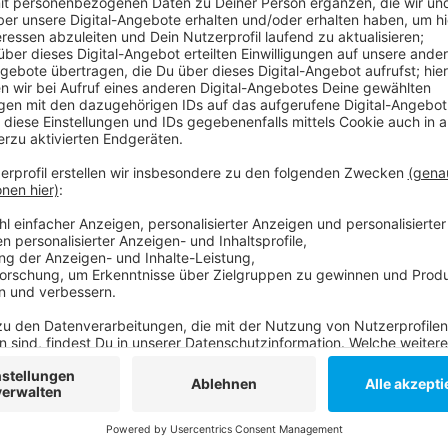
Anzeige
Das Haus war zwischen 1852 und 1855 Wohnsitz des
Schumann mit seinen Kindern. Beim Umbau bekommen d
Förderverein "Schumann-Haus Düsseldorf“; er hat eine
Umgestaltung zugesagt. Die Bauarbeiten sollen im 
sein. Danach wird das Museum eingerichtet.
Anzeige