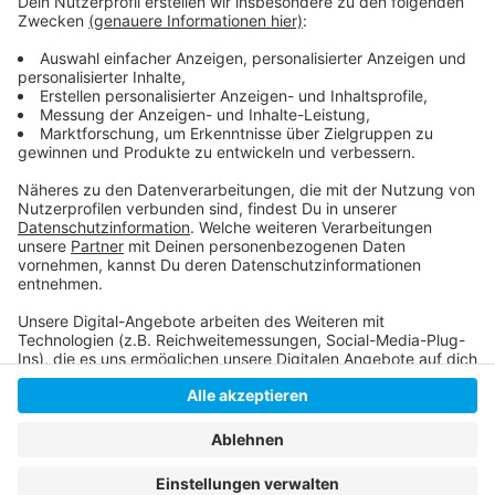
Online-Reservierung:
https://www.baeder-duesseldorf.de/reservierung/
Anzeige
Anzeige
Anzeige
Anzeige