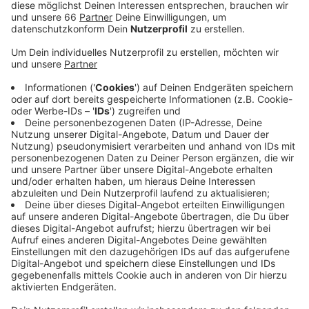
Anzeige
10 Quadratmeter Platz pro Besucher haben die
Verantwortlichen berechnet. Dementsprechend ist in
diesem Sommer auch im Allwetterbad der Einlass
begrenzt. Besucher müssen außerdem die
Abstandsregeln einhalten. Das Allwetterbad war
zuletzt drei Jahre lang geschlossen und ist aufwändig
umgebaut worden. Unter anderem wurden der 10-
Meter-Turm und das 50-Meter-Becken modernisiert.
Es gibt außerdem neue Familienbecken und einen
Wasserspielplatz, der allerdings wegen der
Coronaregeln noch geschlossen bleiben muss.
Anzeige