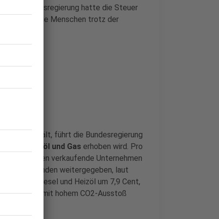
s. Die Bundesregierung hatte die Steuer
nkt, damit die Menschen trotz der
ktur stützen.
achtung erhält, führt die Bundesregierung
 Diesel, Heizöl und Gas
erhoben wird. Pro
stehen, müssen verkaufende Unternehmen
wird an die Kunden weitergegeben, laut
7 Cent, bei Diesel und Heizöl um 7,9 Cent,
 Wer ein Auto mit hohem CO2-Ausstoß