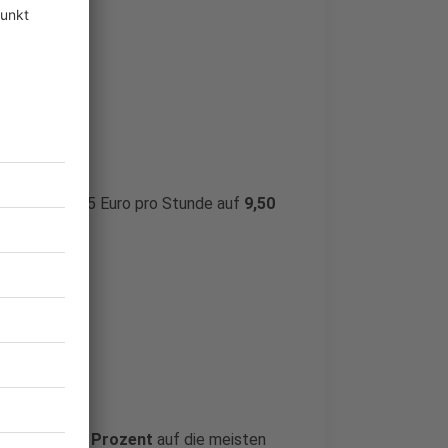
n derzeit 9,35 Euro pro Stunde auf
9,50
satz von 19 Prozent
auf die meisten