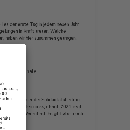
il es der erste Tag in jedem neuen Jahr
gelungen in Kraft treten. Welche
n, haben wir hier zusammen getragen.
ffice-Pauschale
en Steuerzahler der Solidaritätsbeitrag,
e Steuern zahlen muss, steigt. 2021 liegt
die Stiftung Warentest. Es gibt aber noch