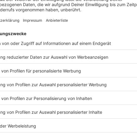
Anzeige
Mindestlohn
Anzeige
Der gesetzliche Mindestlohn steigt zum 1. Januar vo
Euro
.
Anzeige
Mehrwertsteuer
Anzeige
Ab Januar gilt wieder der
reguläre Mehrwertsteuer