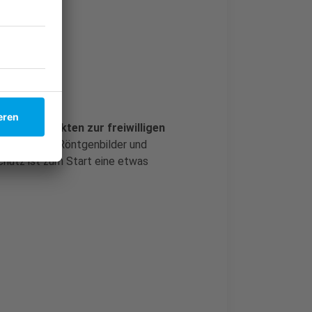
 Patientenakten zur freiwilligen
se Befunde, Röntgenbilder und
hutz ist zum Start eine etwas