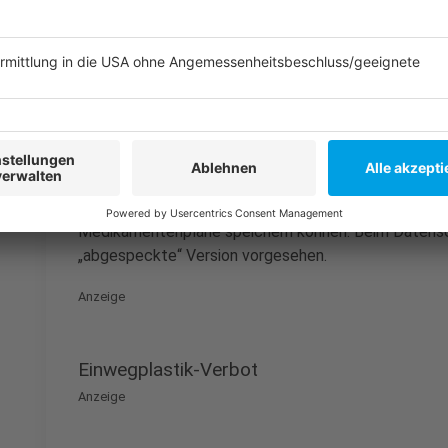
Anzeige
Elektronische Patientenakte
Anzeige
Ab 1. Januar sollen allen Versicherten
Elektronische
Nutzung
angeboten werden. Sie sollen beispielswei
Medikamentenpläne speichern können. Beim Datensc
„abgespeckte“ Version vorgesehen.
Anzeige
Einwegplastik-Verbot
Anzeige