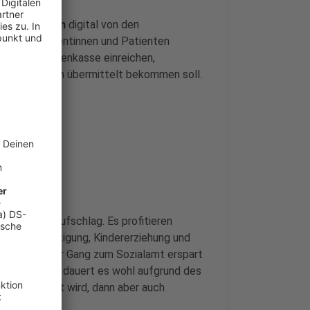
cheinigungen
digital von den
lt. Die Patientinnen und Patienten
i ihrer Krankenkasse einreichen,
2 elektronisch übermittelt bekommen soll.
en einen Aufschlag. Es profitieren
aus Beschäftigung, Kindererziehung und
 anerkannt, der Gang zum Sozialamt erspart
o. Allerdings dauert es wohl aufgrund des
g ausgezahlt wird, dann aber auch