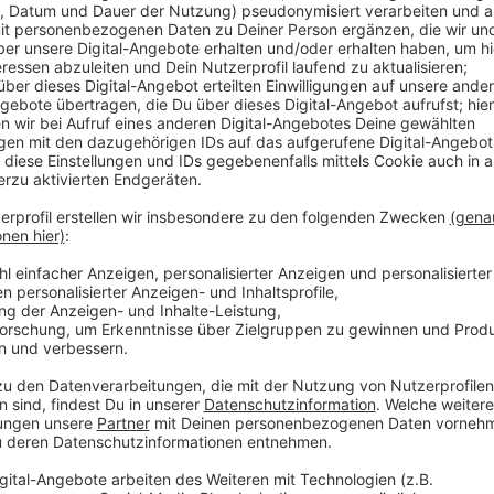
Anzeige
Mehr Kindergeld und höherer Freibetrag für 
Januar 2021 steigt das Kindergeld um 15 Euro pr
NRW. Für das erste und zweite Kind bekommen E
Euro pro Monat.
Homeoffice-Pauschale:
Es soll eine Home­offi
Jahr rück­wirkend ab 2020 geben. Seit dem Früh­j
Hause arbeiten müssen, auf ihren anteiligen Kos
weil sie kein separates Heimbüro haben und ihr A
derzeit nur absetzen, wer ein extra Zimmer als 
Anzeige
AU-Bescheinigung
Anzeige