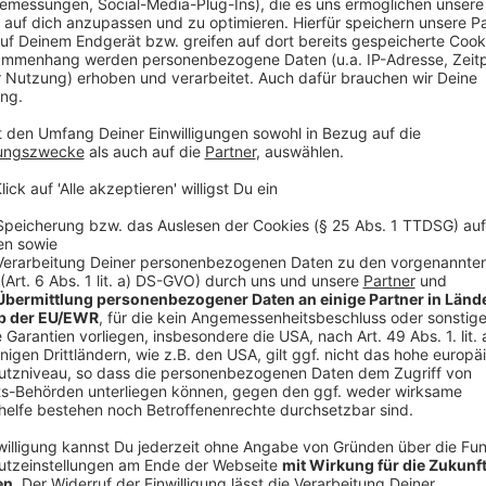
Ab dem 1. Januar werden
Arbeitsunfähigkeits-Bes
behandelnden Ärzten an die Krankenkassen übermitte
müssen den "gelben Schein" also nicht mehr selbst be
allerdings noch beim Arbeitgeber, der die Daten 202
Anzeige
Grundrente
Anzeige
Rund
1,3 Millionen Bürger mit kleiner Rente
bekomm
diejenigen, die mindestens 33 Jahre Rentenbeiträge 
Pflegetätigkeit aufweisen. Ihre Lebensleistung soll
werden. Im Schnitt gibt es einen Zuschlag von 75 Eur
Verwaltungsaufwands einige Monate, bis der Zuschla
rückwirkend.