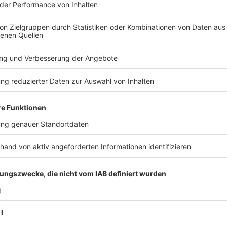
Güter und
7 Prozent
auf Waren des täglichen Bedarf
wegen der Corona-Pandemie für ein halbes Jahr gese
unsicheren Zeit weiter Geld ausgeben und die Konjun
Anzeige
CO2-Preis + KFZ-Steuer
Anzeige
Damit der
Klimaschutz
flächendeckend viel mehr Be
zum Jahr 2021 eine CO2-Abgabe ein, die auf
Benzin,
Tonne CO2, die beim Verbrennen der Rohstoffe ent
wie Raffinerien zum Start 25 Euro zahlen. Der Preis 
Bundesregierung steigt der Literpreis bei Benzin um 
Erdgas wird um 0,6 Cent pro Kilowattstunde teurer.
fährt, muss gleichzeitig mehr KFZ-Steuern zahlen.