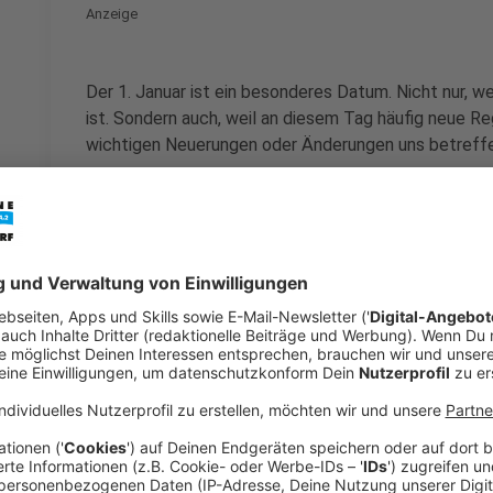
Anzeige
Der 1. Januar ist ein besonderes Datum. Nicht nur, we
ist. Sondern auch, weil an diesem Tag häufig neue Re
wichtigen Neuerungen oder Änderungen uns betreffe
Anzeige
Steuern: Kein Soli, mehr Kindergeld, Homeo
Anzeige
Nach 30 Jahren entfällt ab Januar 2021 für die meist
kurz
Soli
. Und der Grundfreibetrag, auf den man kein
er bei 9744 Euro statt bisher 9408 Euro. Das erklärt 
weitere interessante Änderungen: