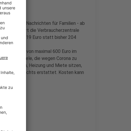
Kinder:
Gute Nachrichten für Familien - ab
o Kind, erklärt die Verbraucherzentrale
ltern dann 219 Euro statt bisher 204
ce-Pauschale von maximal 600 Euro im
ahr bleiben viele, die wegen Corona zu
ten für Strom, Heizung und Miete sitzen,
rbeit­geber nichts erstattet. Kosten kann
Heimbüro hat.