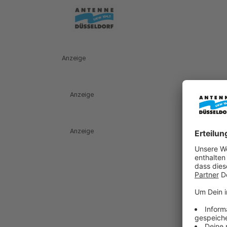
Anzeige
Anzeige
Anzeige