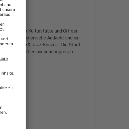
 Friedhof als Kulturstätte und Ort der
ibt es eine ökumenische Andacht und ein
n und ein Folk& Jazz-Konzert. Die Stadt
n. Vor Ort gibt es nur sehr begrenzte