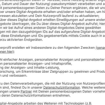
Anzeige
Idee dahinter: Besucherinnen und Besucher sollen den
Natur in der Stadt erleben können. Unter anderem g
Orgelkonzert in der Kapelle, Taschenlampenführunge
empfiehlt mit öffentlichen Verkehrsmitteln anzureise
Parkmöglichkeiten.
Anzeige
Weitere Infos und Links zum Thema:
Anzeige
So berichtet die Stadt