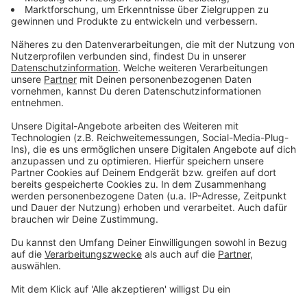
Parallel bietet die Kapelle einen Raum für Stille und
Gebet. Düsseldorfer Bestattungsunternehmen,
Steinmetze, Gärtnereien und Floristen präsentieren
sich an Infoständen im Eingangsbereich (11 bis 18 Uhr).
Ein nostalgisches Coffee-Bike lädt zu heißen
Getränken und Gesprächen ein. Ein Begleitdienst zum
Grab wird ebenfalls angeboten.
Anzeige
Veranstaltung mit Tradition
Anzeige
Seit 2014 gehört die Friedhofsveranstaltung an
Allerheiligen
fest zum Programm der Stadt. Die
Lichtinstallationen betonen die
landschaftsarchitektonische und kulturhistorische