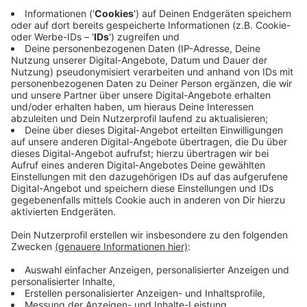
13 Uhr: Ökumenische Andacht und Orgelkonzert in
der Kapelle.
14 Uhr: Auftritt des Gospelchors „JonaSingers“
unter der Leitung von Susanne Hiekel und Pfarrer
Daniel Kaufmann.
15 Uhr: Kinderprogramm mit Schnitzeljagd und
Überraschungen.
16 Uhr: Folk- und Jazz-Konzert mit Ina Hagenau.
17.15 Uhr: Beginn der Illuminierung des
Eingangsbereichs und der Kapelle (bis 22 Uhr)
sowie ausgewählter Grabmale (bis 20.30 Uhr).
17.30 Uhr: Taschenlampenführungen über den
historischen Teil des Friedhofs mit Informationen
zu kunstvollen Grabstätten und berühmten
Persönlichkeiten. Voraussetzung: Wer teilnehmen
will, muss sich anmelden!
Direkt zur Anmeldung
20 Uhr: Abendsegen in der Kapelle.