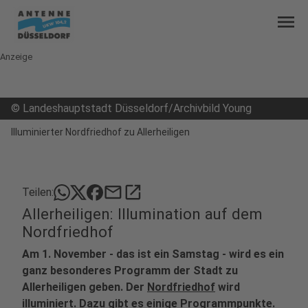
menu
Anzeige
©
Landeshauptstadt Düsseldorf/Archivbild Young
Illuminierter Nordfriedhof zu Allerheiligen
mail
open_in_new
Teilen:
Allerheiligen: Illumination auf dem
Nordfriedhof
Am 1. November - das ist ein Samstag - wird es ein
ganz besonderes Programm der Stadt zu
Allerheiligen geben. Der
Nordfriedhof
wird
illuminiert. Dazu gibt es einige Programmpunkte.