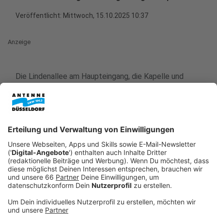
Veröffentlicht:
Mittwoch, 15.10.2025 10:37
Anzeige
Die Lindenallee am Haupteingang, die Kapelle und
ausgewählte Grabmale werden in verschiedenen
Farben angestrahlt und schaffen eine besondere
Atmosphäre auf dem größten Friedhof der Stadt. Ein
abwechslungsreiches Programm lädt dazu ein, den
Friedhof als Kulturstätte und Ort der Natur zu erleben,
Anzeige
Programm von 13 bis 20 Uhr
Anzeige