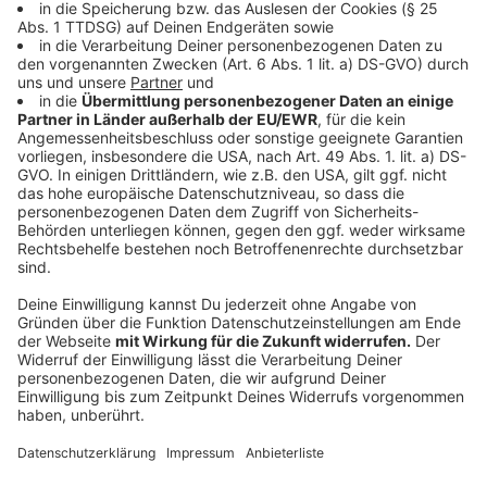
Bedeutung des Nordfriedhofs, der auf eine 140-jährige
Geschichte zurückblickt. Grabmalkunst vergangener
Jahrzehnte steht hier neben modernen
Gestaltungselementen und wird an diesem Tag
besonders in Szene gesetzt. Die Veranstaltung wird
durch private und gewerbliche Spenden unterstützt.
Anzeige
Anreise
Anzeige
Die Stadt empfiehlt die Anreise mit öffentlichen
Verkehrsmitteln, da die Parkmöglichkeiten vor Ort sehr
begrenzt sind.
Anzeige