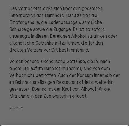
Das Verbot erstreckt sich über den gesamten
Innenbereich des Bahnhofs. Dazu zählen die
Empfangshalle, die Ladenpassagen, sämtliche
Bahnsteige sowie die Zugänge. Es ist ab sofort
untersagt, in diesen Bereichen Alkohol zu trinken oder
alkoholische Getränke mitzuführen, die für den
direkten Verzehr vor Ort bestimmt sind.
Verschlossene alkoholische Getränke, die Ihr nach
einem Einkauf im Bahnhof mitnehmt, sind von dem
Verbot nicht betroffen. Auch der Konsum innerhalb der
im Bahnhof ansässigen Restaurants bleibt weiterhin
gestattet. Ebenso ist der Kauf von Alkohol für die
Mitnahme in den Zug weiterhin erlaubt.
Anzeige
Bahnhofsvorplatz nicht betroffen