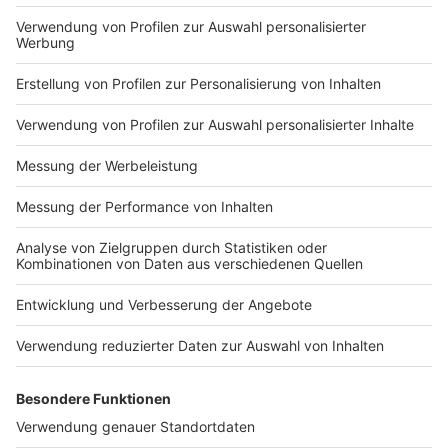
Anzeige
Weitere Infos und Links zum Thema:
Anzeige
Die Meldung der Deutschen Bahn
So berichtet die Rheinische Post
Aktuelle Zugverspätungen am Düsseldorfer
Hauptbahnhof
Anzeige
Folge uns für mehr News & Updates: