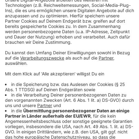
Was ist ab sofort verboten?
Der Konsum von Alkohol im gesamten
Bahnhofsbereich ist untersagt.
Es ist nicht erlaubt, alkoholische Getränke
mitzuführen, wenn diese bereits im Bahnhof
getrunken werden sollen.
Wo genau gilt das Verbot?
Die neue Hausordnung
der Bahn umfasst alle öffentlich zugänglichen
Innenbereiche des Bahnhofs, darunter:
Die Empfangshalle und die Ladenpassagen.
Sämtliche Bahnsteige.
Alle Zuwege, die zum Bahnhof führen.
Was bleibt weiterhin erlaubt?
Trotz des neuen
Verbots gibt es Ausnahmen für Reisende und Kunden:
Verschlossene alkoholische Getränke dürfen nach
einem Einkauf im Bahnhof weiterhin mitgenommen