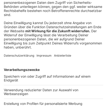
werden.
In den Restaurants innerhalb des Bahnhofs bleibt
der Alkoholkonsum gestattet.
Wenn Ihr Alkohol kauft, um ihn erst im Zug zu
trinken, ist das Mitführen ebenfalls erlaubt.
Wichtige Ausnahme:
Nach Informationen der
Rheinischen Post gilt das Verbot ausschließlich für
das Bahnhofsgebäude und die Gleisanlagen. Auf dem
Bahnhofsvorplatz
(Konrad-Adenauer-Platz) ist das
Trinken von Alkohol demnach weiterhin nicht
untersagt.
Welche Konsequenzen drohen bei Verstößen?
Das
Sicherheitspersonal der Bahn kontrolliert die
Einhaltung der neuen Regeln. Werden Personen beim
Alkoholkonsum erwischt, droht zunächst ein
Platzverweis. Im Wiederholungsfall kann die Deutsche
Bahn zudem ein Hausverbot aussprechen.