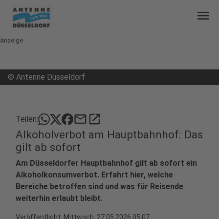
menu
Anzeige
©
Antenne Düsseldorf
mail
open_in_new
Teilen:
Alkoholverbot am Hauptbahnhof: Das
gilt ab sofort
Am Düsseldorfer Hauptbahnhof gilt ab sofort ein
Alkoholkonsumverbot. Erfahrt hier, welche
Bereiche betroffen sind und was für Reisende
weiterhin erlaubt bleibt.
Veröffentlicht:
Mittwoch, 27.05.2026 05:07