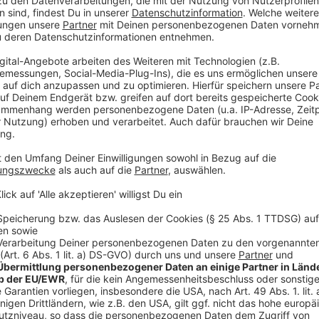
den YouTube Video
laden!
Wir verwenden einen S
Drittanbieters, um V
einzubetten. Dieser Servi
Ihren Aktivitäten sammeln.
die Details durch und s
Nutzung des Service zu, 
anzusehen
Mehr Informati
Ein Internat voller „rich kids“ – doch was verbirgt si
Akzeptieren
Blanc?
powered by
Usercentrics Co
Anzeige
Platform
©
Copyright: Amazon Prime / Sony Pictures
Alex wird nach Point Blanc geflogen. Dort soll er als Sc
seines Onkels verantwortlich ist.