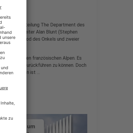
akt mit der Abteilung The Department des
on dessen Leiter Alan Blunt (Stephen
hen, die den Tod des Onkels und zweier
int Blanc in den französischen Alpen. Es
 der Tugend zurückführen zu können. Doch
er Institution ist …
ustimmung, um