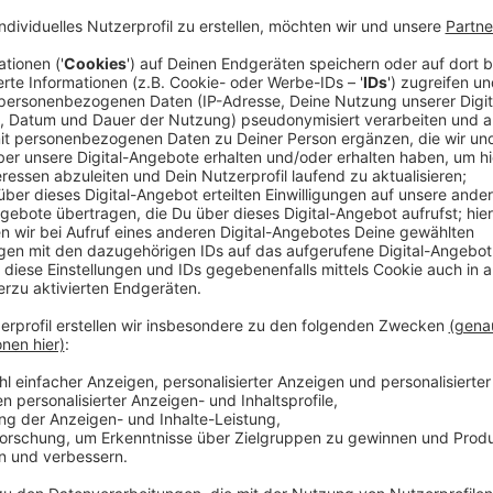
Anzeige
Doch erst als sein Onkel stirbt kommt Alex in Kont
britischen Auslandsgeheimdienstes MI-6. Alex wird v
Dillane) unter Druck gesetzt, auf eine Mission zu ge
einflussreicher Milliardäre klären soll.
So landet Alex schließlich undercover im Internat Po
genießt den Ruf, jugendliche Schnösel auf den Pfad
Alex merkt schnell, dass das nicht der wahre Zweck d
Streaming-Dienst: Amazon Prime
Anzeige
Wir benötigen Ihre Z