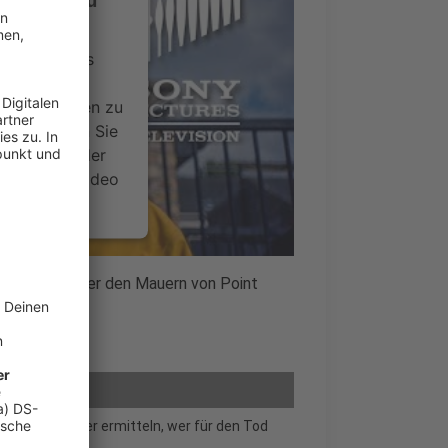
-Service zu
ervice eines
ideoinhalte
ce kann Daten zu
 Bitte lesen Sie
timmen Sie der
um dieses Video
.
onen
ch wirklich hinter den Mauern von Point
nsent Management
hüler undercover ermitteln, wer für den Tod