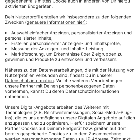
Wir benötigen Ihre
Zustimmung, um den YouTube
Video-Service zu laden!
Wir verwenden einen Service eines
Drittanbieters, um Videoinhalte
einzubetten. Dieser Service kann
Daten zu Ihren Aktivitäten
sammeln. Bitte lesen Sie die
Details durch und stimmen Sie der
Nutzung des Service zu, um dieses
Video anzusehen.
Mehr Informationen
Alesso, Katy Perry - When I'm Gone (Official Music
Video)
Akzeptieren
Anzeige
powered by
Usercentrics Consent
Management Platform