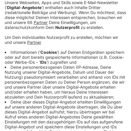
Anzeige
Der Schwede Alesso hat unter anderem schon mit
One Republic, Calvin Harris und Tove Lo
zusammengearbeitet. Jetzt erstmalig auch mit Katy
Perry. Rausgekommen ist "When I'm Gone". Eine
schöne, energievolle Dance-Popnummer. Über ein
Thema, das wir alle kennen: Katy erzählt von einem Ex,
der nicht über sie hinwegkommt und immer noch
ständig an sie denken muss. Ein Hauch melancholisch,
aber absolut und voll tanz- und clubtauglich.
Anzeige