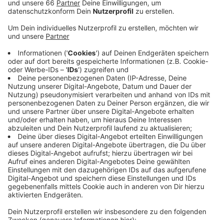
eines Tages 26 Menschen das Virus überstanden
und sind wieder gesund.
Veröffentlicht:
Montag, 04.05.2020 04:57
Anzeige
Weiterhin werden 42 (Stand: 3. Mai 2020, 8 Uhr)
Menschen in einem Krankenhaus behandelt, davon
befinden sich 23 auf einer Intensivstation. Die Zahl der
Todesfälle ist unverändert, sie liegt weiterhin bei 24.
Währenddessen wurde am Sonntagnachmittag eine
weitere Flüchtlingsunterkunft unter Quarantäne
gestellt. Sechs Bewohner einer Einrichtung in
Mörsenbroich wurden positiv getestet. Darum dürfen
insgesamt 140 Bewohner die Unterkunft zwei Wochen
lang nicht verlassen.