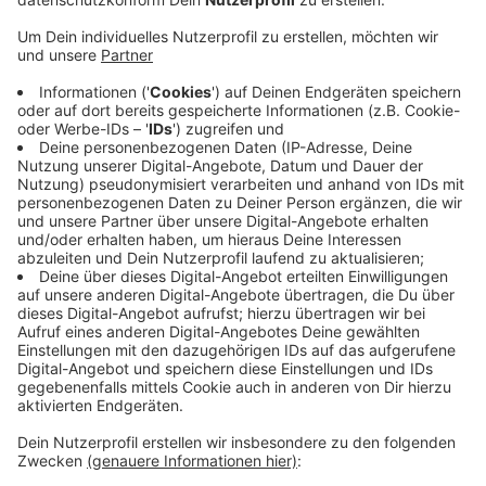
wieder gesund.
Veröffentlicht:
Donnerstag, 07.05.2020 05:51
Anzeige
Damit liegt die Gesamtzahl der infizierten Menschen
aktuell bei 179. Diese Zahl ist im Vergleich zum Vortag
unverändert, jedoch nur, weil ein Düsseldorfer den
Kampf gegen das Virus verloren hat und am Mittwoch
verstorben ist. Damit sind bis zum Mittwochabend
insgesamt 25 Düsseldorfer an den Folgen des Virus
verstorben, alle Menschen hatten laut Stadt
Vorerkrankungen.
Anzeige