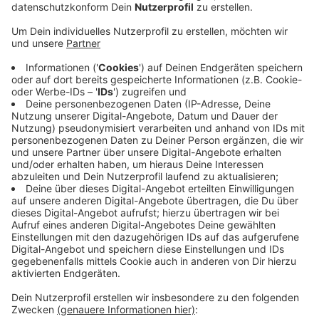
Anzeige
Bis heute (11. Mai 2020) wurden bereits 4.068.000
Euro gespendet. In 21 Jahren - seit Beginn der Aktion
Lichtblicke also - wurde diese Marke noch nicht
geknackt. Und das fünf Monate vor Ende des
laufenden Geschäftsjahres. Einen großen Anteil an
diesem Erfolg hat unsere neu eingeführte Corona-
Hilfe, die im Moment zahlreiche private Spender und
Unternehmen motiviert, unsere Hilfsaktion zu
unterstützen. Über 170.000 Euro haben wir davon
bereits an Corona-Betroffene überwiesen und konnten
somit 115 Familien in dieser besonderen Zeit
unterstützen.
Anzeige