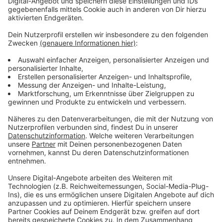
Nacht- und Notdienste. Deshalb sollen die Postkarten
in der kommenden Woche an die zuständigen
Ministerien übergeben werden. Die Aktion läuft auch
digital.
Anzeige
Weitere Infos und Links zum Thema:
Anzeige
Hier geht es zur digitalen Aktionspostkarte
Auch in Düsseldorf müssen immer mehr
Apotheken aufgeben
Lieferengpässe bei Medikamenten setzen
Apotheken zu