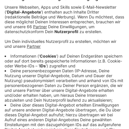
Existenz.
Veröffentlicht:
Dienstag, 29.08.2023 12:15
Anzeige
Laut der Apothekerkammer Nordrhein (AKNR)
stagniert das gesetzliche Apothekenhonorar seit zehn
Jahren. Deshalb hätten in den letzten Jahren
Apotheken schließen müssen, weil steigende
Bürokratie, Lieferengpässe und Personalnot vielen
Betreibern zusetzen. Die Kammer befürchtet, dass
weitere Apotheken aufgeben, wenn die Politik nicht
gegensteuert. Schon jetzt sei die Apothekendichte in
Deutschland im europäischen Vergleich
unterdurchschnittlich. Die Politik müsse verstehen,
wie wichtig die Vor-Ort-Apotheken sind, für die
tägliche Versorgung mit Medikamenten aber auch für