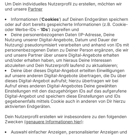
Anzeige
Unter dem Motto "Alles ist Kunst, alles ist Politik" ist
die Ausstellung noch bis zum 1. September zu sehen.
Ai WeiWeis Kunst ist sehr politisch und
regierungskritisch. Vor ein paar Jahren saß es deshalb
81 Tage lang in einem chinesischen Gefängnis.
Während der letzten Ausstellungswoche verlängert
das Museum auch die Öffnungszeiten.
Anzeige
Anzeige