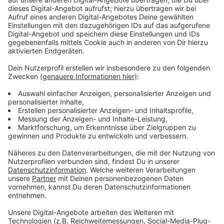
Gründe für die Preisanhebungen
Anzeige
Die
Stadtverwaltung
begründet die Preisanhebungen
mit dem höheren Mindestlohn sowie den gestiegenen
Kosten für Kraftstoff, Fahrzeuge, Versicherungen und
Reparaturen. Zuletzt wurden die Tarife im Jahr 2015
angepasst. Neben den Preisanpassungen sollen
Taxifahrer in Zukunft auch Kartenzahlungen
akzeptieren müssen.
Anzeige
Weitere Infos und Links zum Thema:
Anzeige