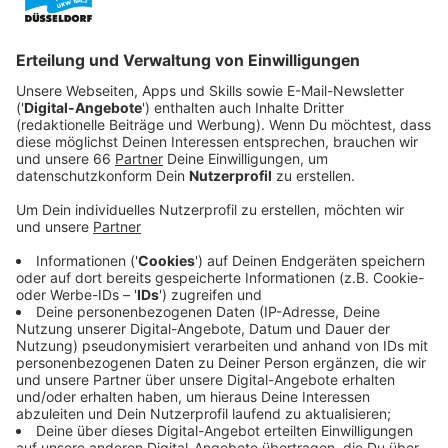
Veröffentlicht:
Mittwoch, 20.11.2024 05:53
Anzeige
Geplante Preisanpassungen
Anzeige
Der Grundpreis für die Anfahrt eines Taxis soll von 4,50
Euro auf 5 Euro steigen. Auch der Preis pro
gefahrenem Kilometer soll um 50 Cent erhöht werden,
sodass der Kilometerpreis dann 2,70 Euro beträgt. Der
Aufpreis für Großraumtaxis soll von 7 Euro auf 9 Euro
steigen. Zudem würden die Kosten für Fahrten vom
Flughafen zur Messe von 20 Euro auf 25 Euro erhöht.
Anzeige