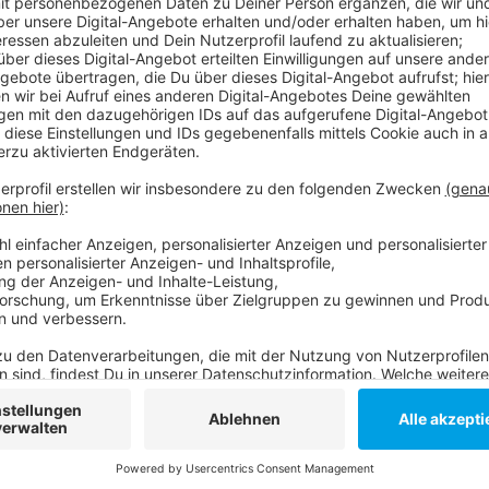
Dieses Jahr sieht es ähnlich aus. Besonders beliebt 
Aber auch selbst gebastelte und nachhaltige Kale
Beispiel der von "Save The Water", der ausschließlic
geben wir im Schnitt für einen Adventskalender aus.
Anzeige