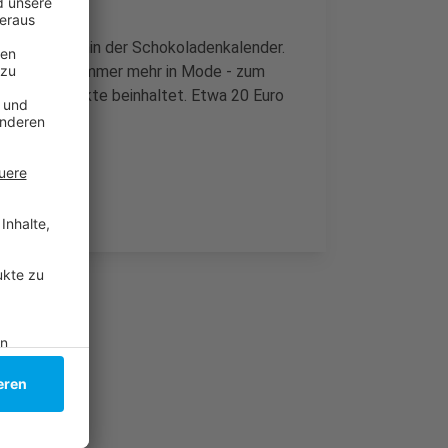
bleibt weiterhin der Schokoladenkalender.
nder kommen immer mehr in Mode - zum
h Naturprodukte beinhaltet. Etwa 20 Euro