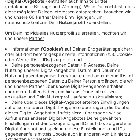
Anzeige
Der ADAC empfiehlt deshalb, vor der Fahrt alle
Fenster zu öffnen und danach alles wieder zu
schließen und die Lüftung komplett aufzudrehen. Die
Klimaanlage sollte zwischen 22 und 25 Grad stehen,
sonst können wir uns schnell verkühlen oder eine
Verspannung holen.
Anzeige
©
CC BY 3.0 DE /// https://www.liliput-lounge.de
Anzeige
Der ADAC und die Feuerwehr warnen außerdem: bei