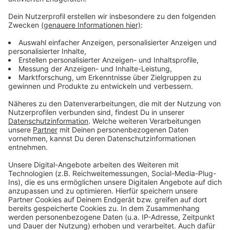
diesem Wetter dürfen Kinder und Tiere auf keinen Fall
im Auto gelassen werden. Denn das kann sich bei
Temperaturen, wie sie heute erwartet werden, schon
nach 10 Minuten auf über 43 Grad erhitzen. Das ist
lebensgefährlich. Wer ein eingeschlossenes Kind sieht,
sollte möglichst schnell versuchen, die Eltern zu
finden. Wenn das nicht geht, sollen wir laut ADAC die
Feuerwehr oder Polizei rufen und im Notfall selbst
eine Scheibe einschlagen.
Anzeige
Anzeige