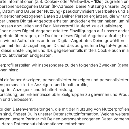
Tempoverstöße werden kontrolliert
Anzeige
Deshalb werden in der kommenden Woche (7. bis 13.
kontrolliert - und das europaweit. Jede Kreispolizei
wie sie sich bei der Aktion beteiligt, so das Innenmin
Autofahrerinnen und Autofahrer in dem Zeitraum ver
Kontrollschwerpunkte hat die
Düsseldorfer Polizei
ab
ständig, so ein Sprecher.
Anzeige
Weitere Infos und Links:
Anzeige