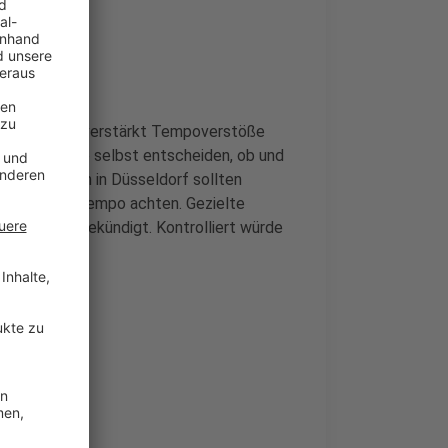
 April 2025) verstärkt Tempoverstöße
behörde könne selbst entscheiden, ob und
isterium. Auch in Düsseldorf sollten
stärkt aufs Tempo achten. Gezielte
er nicht angekündigt. Kontrolliert würde