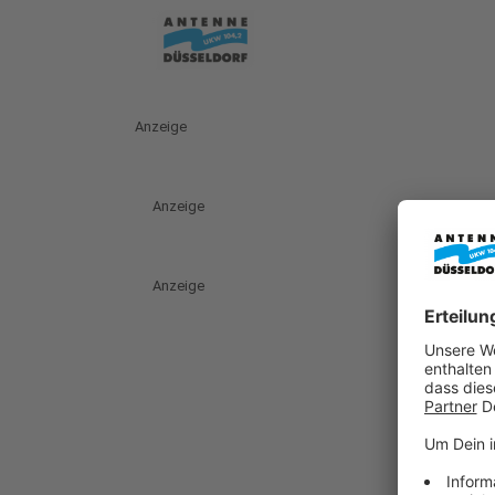
Anzeige
Anzeige
Anzeige