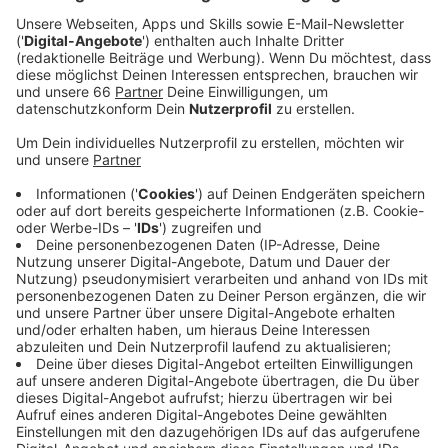
20 Jahren betreibt, läuft aus. Die Betreiber haben
angekündigt, dass sie den Kiosk an Heiligabend
zum letzten Mal öffnen werden.
Veröffentlicht:
Freitag, 20.12.2024 11:20
Anzeige
Ungewisse Zukunft und Rechtsstreit
Anzeige
Das
Fortuna-Büdchen
ist für viele Menschen der
Treffpunkt vor Fortuna-Heimspielen, ein beliebter Ort
zum Sonnenuntergang-Gucken oder ein Ort für nette
Gespräche mit Freunden. Viele der Gäste schätzen das
Engagement der Betreiber-Familie Meffe. Im Oktober
hatte die Familie öffentlich gemacht, dass ihr