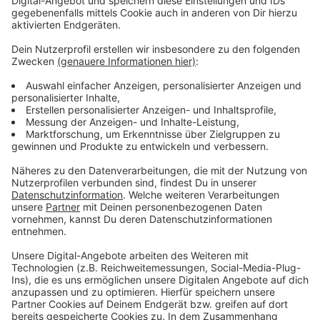
Pachtvertrag nicht verlängert wird. Vieles deutet
daraufhin, dass die Eigentümerin den Kiosk dann selbst
betreiben möchte. Wie es nach Weihnachten
weitergeht, ist aber noch unklar. Zwischen der
Betreiberfamilie und der Eigentümerin läuft aktuell ein
Rechtsstreit.
Anzeige
Weitere Infos und Links zum Thema:
Anzeige
So hatten wir im Oktober berichtet
So berichten die Kollegen von der Rheinischen Post
Die Fortuna spielt heute Abend gegen Magdeburg