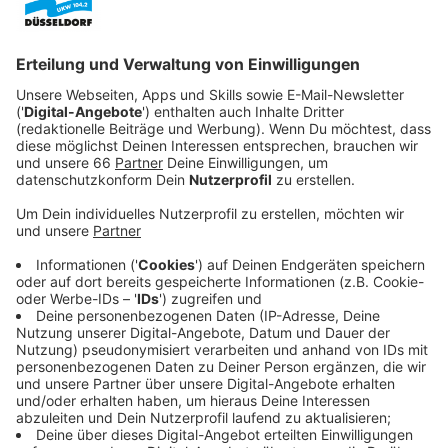
werden.
Veröffentlicht:
Dienstag, 04.11.2025 06:35
Anzeige
Neue Wohnungen geplant
Anzeige
Wann wir die neuen Gebäude direkt am Lastring sehen
werden, ist noch nicht klar - dass sich die Ecke
grundlegend ändern wird, aber schon. Auffälligste
optische Änderung wird das Hauptgebäude: zwei
aufeinanderliegende Würfel, die
"Two Cubes"
. Der
derzeitige Parkplatz an der Erkrather Straße wird mit
Wohnungen bebaut, zur Hälfte öffentlich gefördert.