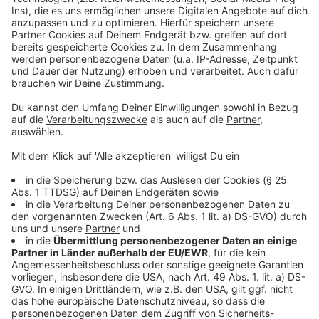
Unsere bisherige Berichterstattung
Fragen & Antworten zu Abriss & Neubau
Müll-Detektive in Flingern erfolgreich
Anzeige
Folge uns für mehr News & Updates:
Anzeige
Livestream
|
Instagram
|
Facebook
|
WhatsApp-Kanal
Anzeige