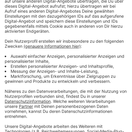
Anzeige
Unklare Zukunft für die Geschäfte
Anzeige
Ob die jetzigen Geschäfte wie LIDL und ROLLER
übernommen werden, steht noch nicht fest. Eine
Bowlingbahn soll aber wieder dabei sein. Der
Elektronik-Markt SATURN hatte schon vor Jahren die
Segel gestrichen.
Anzeige
Weitere Infos und Links zum Thema:
Anzeige