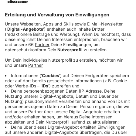
Veröffentlicht:
Mittwoch, 11.12.2024 14:02
Anzeige
Der Abrissbagger wird einige Monate für Lärm und
staubige Luft an der nördlichen Friedrichstraße sorgen.
Anzeige
Hotel könnte Anfang 2027 eröffnen
Anzeige
Die direkt nebenan ansässige Goldschmiedin Jennifer
Giesen von der Goldschmiede Feld sagte AD, dass sich
die Arbeiten teilweise "wie ein Erdbeben" anfühlen