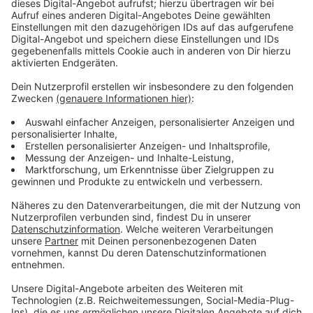
würden. Die Projektfirma für das dort entstehende
Motel One hat auf unsere Anfrage zum Zeitplan noch
nicht reagiert - der zuständige Bezirksbürgermeister
Dietmar Wolf geht von einer Eröffnung Anfang 2027
aus.
Anzeige
Südliche Friedrichstraße soll Anfang 2026
baustellenfrei sein
Anzeige
In gut einem Jahr (Anfang 2026) soll aber der südliche
Teil der Friedrichstraße zwischen Arcaden und
Kirchplatz nach seinen Infos
baustellenfrei
sei.
Anzeige