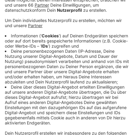
Anzeige
Das sind so viele wie noch nie, heißt es von der
Tonhalle. Damit sind die Abozahlen nicht nur wieder
auf Vor-Corona-Niveau, die neue Saison knackt damit
auch den Rekord der Saison 2019/20. Neu in diesem
Jahr ist, dass die Abos auch online bestellt werden
können. Diese Möglichkeit hätten laut der Tonhalle
auch bereits 57 Prozent der Neukunden genutzt.
Anzeige
Weitere Infos und Links zum Thema:
Anzeige
Das berichtet die Tonhalle Düsseldorf