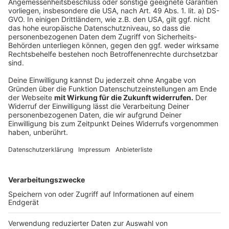
Krankenstand in Düsseldorf auf hohem Niveau
Kritik an Lösung zu Erleichterungen für chronisch
Kranke
Anzeige
Folge uns für mehr News & Updates:
Anzeige
Instagram
|
Facebook
|
WhatsApp-Kanal
Anzeige