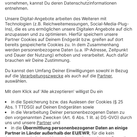
Werbevervot gefordert
Anzeige
Zusätzlich dazu fordert die Ärztekammer auch ein
Werbeverbot für Lebensmittel mit hohem Zucker-,
Fett- und Salzgehalt, wenn sich die Werbung direkt an
Kinder richtet.
Anzeige
Weitere Infos und Links zum Thema:
Anzeige
Ärztekammer Nordrhein fordert Maßnahmenmix gegen
Adipositas