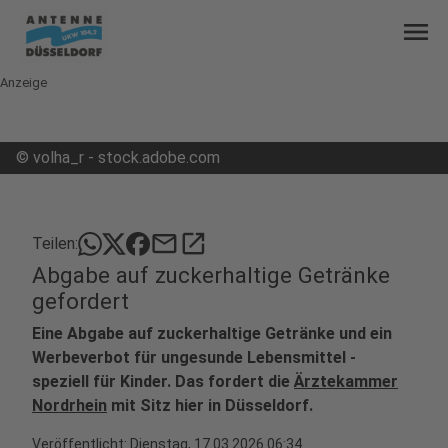
menu
Anzeige
©
volha_r - stock.adobe.com
mail
open_in_new
Teilen:
Abgabe auf zuckerhaltige Getränke
gefordert
Eine Abgabe auf zuckerhaltige Getränke und ein
Werbeverbot für ungesunde Lebensmittel -
speziell für Kinder. Das fordert die
Ärztekammer
Nordrhein
mit Sitz hier in Düsseldorf.
Veröffentlicht:
Dienstag, 17.03.2026 06:34