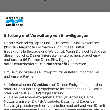
Anzeige
Bei ihrer Kammerversammlung hat sie jetzt noch
einmal auf die Gesundheitsrisiken von Übergewicht
aufmerksam gemacht.
Anzeige
Ein Viertel der Kinder- und Jugendlichen
übergewichtig
Anzeige
Übergewicht und Adipositas
zählen zu den häufigsten
Ursachen für Tod und Behinderungen - das zeigen