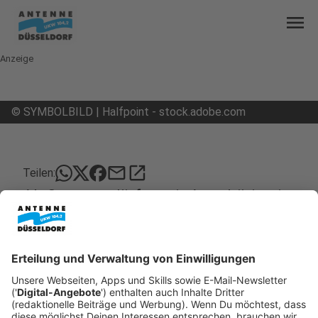
menu
Anzeige
©
SYMBOLBILD | Halfpoint - stock.adobe.com
mail
open_in_new
Teilen:
Ab Sonntag dürfen wir Angehörige in
Heimen besuchen
Bewohner in Pflege- und Altenheimen in
Düsseldorf und ganz NRW dürfen ab Sonntag (10.
Mai 2020) wieder Besuch empfangen. Das hat das
Ministerium für Arbeit, Gesundheit und Soziales
NRW am Dienstag (5. Mai 2020) entschieden.