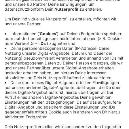
Allerdings gelten besondere Auflagen.
Veröffentlicht:
Donnerstag, 07.05.2020 05:26
Anzeige
Für den Besuch muss extra Platz geschaffen werden.
Im eigenen Zimmer dürfen die Bewohner höchstens
eine Person empfangen, in einem separaten Raum
oder draußen dürfen zwei Personen zu Besuch
kommen. Es gibt auch eine zeitliche Begrenzung:
Maximal zwei Stunden pro Besuch und Tag. Zudem
sollen die Besucher Schutzkleidung tragen und Fragen
zum eigenen Gesundheitszustand beantworten. Eine
körperliche Untersuchung, wie etwa Fiebermessen soll
es nicht geben. Wegen der Corona-Pandemie ist ein
Besuch in den Pflege- und Altenheimen noch bis
Samstag verboten, um die Bewohner und Mitarbeiter