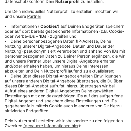
Veröffentlicht:
Dienstag, 16.06.2020 05:41
Anzeige
Immer bis nachts um halb eins werden wir diese
Woche unterschiedliche Elemente der Lichtshow am
Himmel sehen. Sie dauern jeweils mehrere Minuten.
Dabei wird der Fernsehturm zum einen beleuchtet; er
strahlt aber auch in den Himmel. Damit wirbt die
Telekom für ihr neues 5G-Netz. - Seit einer Woche hat
eine Düsseldorfer Agentur dafür ihre Technik
aufgebaut. Tests am Wochenende hatten viele an den
"Rheinkometen" erinnert. Dessen Macher haben sich im
Vorfeld eindeutig von der Werbeaktion distanziert.
Anzeige