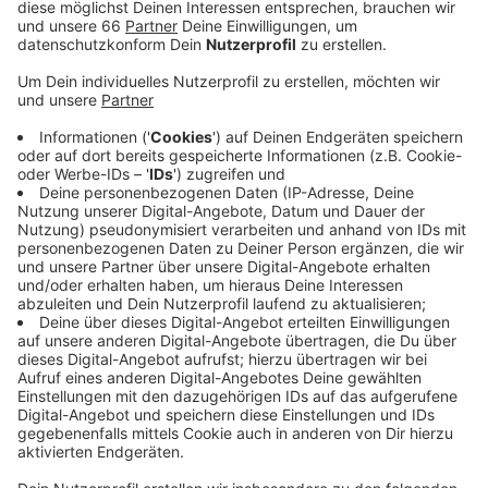
Anzeige
Mit dabei sind unter anderem wieder Langstrecken-
Verbindungen in Richtung Karibik und Dubai. Wer Sonne
tanken will, der kann auch in Richtung Kanaren
aufbrechen, zum Beispiel nach Lanzarote oder
Teneriffa. Neue Ziele sind diesmal beispielsweise von
Eurowings ab Düsseldorf nach Bergamo oder Tromsö
in Norwegen. Andere Anbieter erhöhen zum
Winterflugplan ihre Flug-Taktung in Richtung Mallorca.
Anzeige
Weitere Infos und Links zum Thema
Anzeige