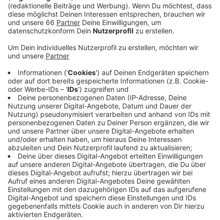
Das geht aus einem Gesetzesentwurf des
Gesundheitsministeriums hervor. Thomas Preis,
Vorsitzender des Apothekerverbandes Nordrhein,
glaubt aber nicht, dass sich das bis zum 1. Januar 2024
umsetzen lässt. Zum Beispiel sei noch nicht klar, ob
die Systeme dafür schon stabil genug sind. In den
vergangenen anderthalb Jahren seien rund 1,5
Millionen E-Rezepte in den Apotheken vorgezeigt
worden. Bei einer E-Rezept-Pflicht wären es aber über
eine Million E-Rezepte am Tag. Außerdem hätten viele
Arztpraxen ihre Systeme noch nicht so angepasst,
dass sie E-Rezepte ausstellen können, so Preis weiter.
Anzeige
Weitere Infos und Links zum Thema