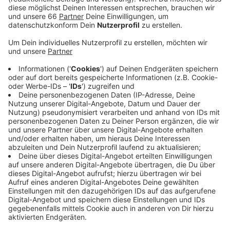
Veröffentlicht:
Donnerstag, 24.10.2024 11:33
Anzeige
Das hat die Autobahn GmbH mitgeteilt. Ursprünglich
sollte die Sperrung an diesem Samstag aufgehoben
werden. Jetzt wird der Teilabschnitt erst am Montag,
den 4. November wieder geöffnet (4. November, 17
Uhr). Grund dafür ist, dass weitere
sanierungsbedürftige Schäden aufgetreten sind. Eine
Umleitung ist ausgeschildert.
Anzeige
Weitere Infos und Links zum Thema:
Anzeige