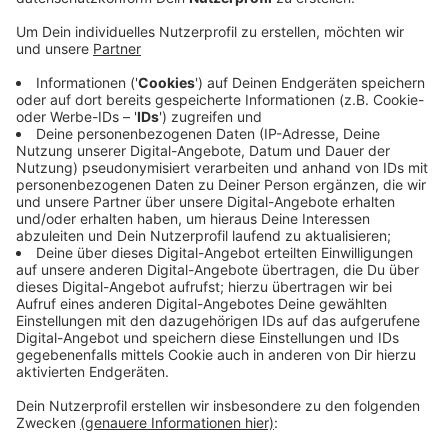
Anzeige
Grund sind Wartungsarbeiten in den beiden Tunneln.
Diese werden gereinigt und die Fluchtwege, Lampen
und Lüftungsanlagen werden kontrolliert. Umleitungen
sind mit einem roten Punkt ausgeschildert. Von der
Sperrung betroffen sind auch fünf Buslinien der
Rheinbahn. Der SB50 sowie die Linien 727, 780, 782
und 785 fahren großräumige Umleitungen. Sie können
deshalb ihren Fahrplan nicht einhalten. Auf den
Umleitungsstrecken im Stadtgebiet, etwa auf der
Münchener Straße aber auch in Wersten und Eller, kann
es für Autofahrer länger dauern.
Anzeige