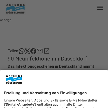
menu
Anzeige
mail
open_in_new
Teilen:
90 Neuinfektionen in Düsseldorf
Das Infektionsgeschehen in Deutschland nimmt
wieder zu. Und auch in Düsseldorf werden wieder
steigende Coronazahlen verzeichnet. Am Samstag
(23.10.2021) meldet das Robert-Koch-Institut für
unsere Stadt 90 Neuinfektionen mit dem Corona-
Virus.
Veröffentlicht:
Samstag, 23.10.2021 10:42