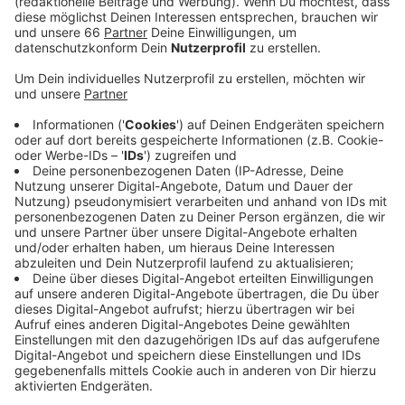
Anzeige
Derzeit sind laut Stadt etwa 800 Menschen in
Düsseldorf mit dem Virus infiziert. Die 7-Tages-
Inzidenz liegt hier aktuell bei einem Wert von über 90 -
keine große Veränderung im Vergleich zum Vortag.
Noch vor einer Woche hatte die Inzidenz in Düsseldorf
allerdings noch bei etwa 60 gelegen. 51 Menschen
werden wegen einer Corona-Infektion derzeit in
Krankenhäusern behandelt, davon zwölf auf
Intensivstationen.
Anzeige
Weitere Infos und Links zum Thema: