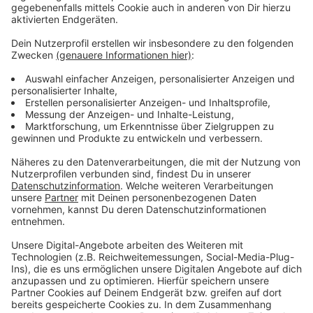
wären zwischen 2,5 und 3 Millionen Nutzerinnen und
Nutzer. Die Bahn will derweil in den kommenden
Monaten zusätzliche Mitarbeitende in NRW einsetzen.
Im Laufe des Vormittags will die Rheinbahn erste
Verkaufszahlen für das 9€-Ticket veröffentlichen.
Anzeige
Weitere Infos und Links zum Thema:
Anzeige
Gestern startete der Vorverkauf
Hier informiert die Rheinbahn
Hier informiert der VRR
Anzeige