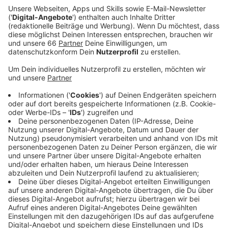
verkauft. Auch die Verkehrsverbünde in NRW
spüren das große Interesse.
Veröffentlicht:
Dienstag, 24.05.2022 05:25
Anzeige
Auch hier in Düsseldorf ist die Nachfrage offenbar
groß. Auch wenn die Rheinbahn das noch nicht mit
Zahlen, sondern nur mit Eindrücken aus den
Kundencentern belegen kann. Am ersten Verkaufstag
gingen schon einige Tickets weg - das hat die
Rheinbahn gegenüber Antenne Düsseldorf gesagt. Die
Tickets können in den Kundencentern oder online
gekauft werden. Auch der Verkehrsverband Rhein-Ruhr
rechnet damit, dass das Ticket ziemlich beliebt wird.
Laut einer Umfrage des VRR will sich jede oder jeder
zweite im Fahrgebiet das 9-Euro-Ticket kaufen. Das