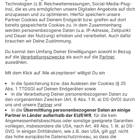
Was würdest du tun, wenn die Welt in acht Tagen
untergehen könnte? Das Chaos ist in jedem Fall schon
Akzeptieren
mal vorprogrammiert…
powered by
Usercentrics Consent
Anzeige
Management Platform
©
Copyright: eyeseemovies / Sky
Was macht man, wenn die Erde in acht Tagen
untergeht? Manch einer dreht durch...
Anzeige
©
Copyright: eyeseemovies / Sky
Susanne ist verzweifelt. Wie soll sie ihre Familie
retten?