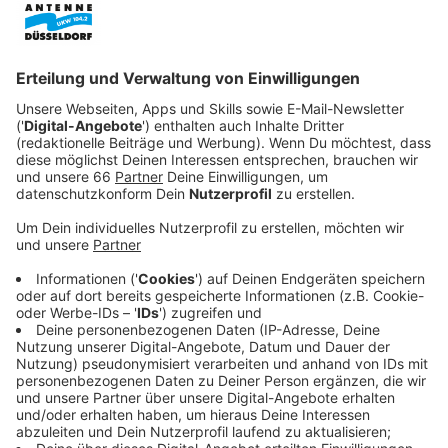
Veröffentlicht:
Donnerstag, 04.03.2021 08:08
Anzeige
Die meisten wollen fliehen. Auch Physik-Lehrer Uli
Steiner (Mark Waschke) und seine Frau Susanne
(Christiane Paul) wollen sich mit ihren Kindern Leonie
und Jonas nach Russland aufmachen, um dem Inferno
zu entkommen. Der Rest der Familie hat andere Pläne.
Susannes Bruder Herrmann (Fabian Hinrichs) versucht
die Familie samt Vater Egon (Henry Hübchen) und
Herrmanns hochschwangerer Freundin Marion (Nora
Waldstätten) in die USA zu evakuieren. Die Kinder sind
unterdessen im Zwiespalt. Leonies Freundin Nora will
eine Endzeitparty im Dauerrausch feiern, während ihr
Vater im Bunker auf den Asteroiden warten will…