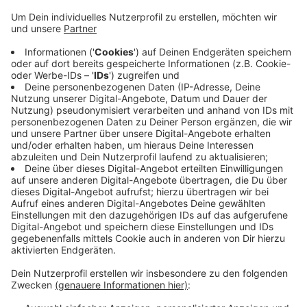
Anzeige
Der Aufstand begann am 1. August 1944 - die
polnische Regierung organisierte ihn aus dem Exil in
London, Warschau war von den Nazis besetzt. Die
Nazis reagierten brutal auf den Versuch der Polen, ihre
Hauptstadt zurück zu erobern: Zehntausende
Zivilisten wurden ermordet, in die Zwangsarbeit
verschleppt oder in Konzentrationslager deportiert.
Düsseldorf erinnert heute speziell an den Start des
Aufstands, weil Warschau Partnerstadt ist..
Anzeige