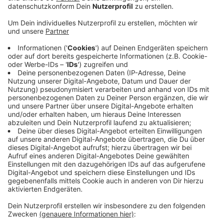
Haupttäter gilt ein 34-jähriger Düsseldorfer.
Veröffentlicht:
Freitag, 06.03.2020 14:59
Anzeige
Er soll die Drogen auch selbst mit Hilfe von
Chemikalien produziert haben. Abnehmer waren
Konsumenten aus allen Bevölkerungsschichten, unter
anderem auch aus der Techno-Szene. Alle vier
Tatverdächtigen müssen mit mindestens vier Jahren
Gefängnis rechnen. Laut Staatsanwaltschaft sind sie
alle bereits einschlägig vorbestraft. Bei der
sichergestellten Menge handelt es sich um den
größten Amphetamin-Fund in Düsseldorf seit vielen
Jahren.
Anzeige