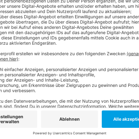
Anzeige
Der 7-Tages-Wert steht weiter über 170. Das heißt,
als 1.100 Düsseldorfern das Virus nachgewiesen wurd
Altenheimen gibt es neue Fälle. An acht Schulen, ac
Kinder, Bewohner oder Betreuungspersonen positiv g
Verläufe nimmt weiter zu. Mittlerweile liegen 117 
weil sie an CoViD-19 erkrankt sind, 20 davon auf Inte
Infoseite der Stadt zu Corona.
Die aktuellen Corona Zahlen vom 30. Oktober 2020
Anzeige