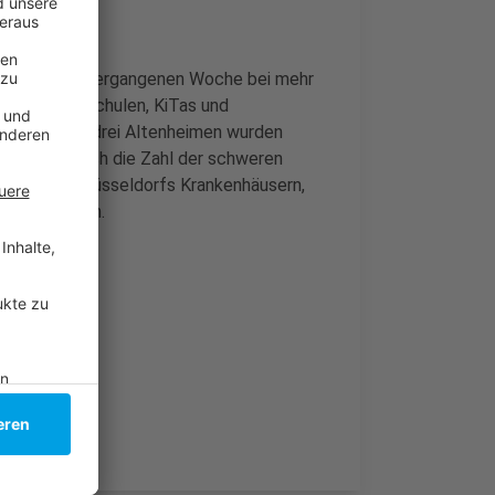
 dass in der vergangenen Woche bei mehr
e. Auch in Schulen, KiTas und
ht KiTas und drei Altenheimen wurden
etestet. Auch die Zahl der schweren
Menschen in Düsseldorfs Krankenhäusern,
nsivstationen.