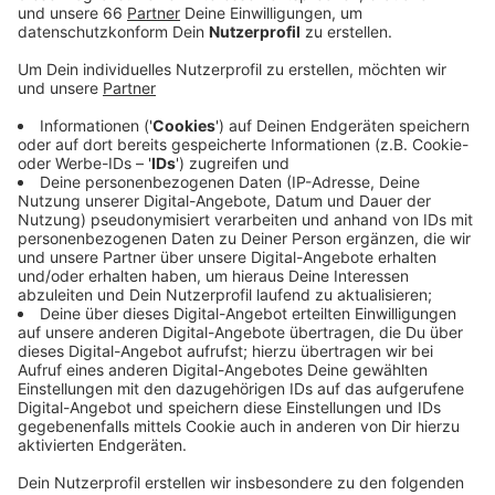
Anzeige
Ansonsten sind die neusten Entwicklungen des Virus
unauffällig, in Kitas, Schulen und Altenheimen wurden
gestern (02. September) keine neuen Fälle einer
Coronainfektion entdeckt. Der 7-Tages-Index ist aber
deutlich gesunken, auf einen Wert von 14,2.
Vergangene Woche hatte er noch bei über 20 gelegen.
Alle Zahlen stehen wie immer bei uns im Netz auf
ad.de und in unserer Instagram- und Facebook-Story.
Die Coronazahlen der Stadt!
Hier geht es zu unserem Podcast: Corona. Und jetzt?
Die Coronazahlen vom 02. September!