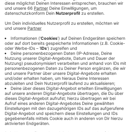
das größte Japanfest Europas an mehr als 50
Informations- und Aktionszelten einen Einblick in
die traditionelle und moderne japanische Kultur.
Veröffentlicht:
Sonntag, 22.05.2022 09:41
Anzeige
So gab es beispielsweise Manga-Stände und Anime-
Merchandise oder man konnte sich traditionelle
Kimonos anschauen. Den Abschluss bildete das
original japanische Feuerwerk. In diesem Jahr stand es
unter dem Motto „Miteinander für Frieden und
Freundschaft“.
Anzeige