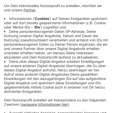
Veröffentlicht:
Freitag, 27.03.2020 11:56
Anzeige
Der Grund dafür ist die Einstufung des Robert-Koch-
Institutes: Der Kreis Heinsberg gehört zu den
"besonders betroffenen Gebieten" in Deutschland,
was die Gefahr betrifft, sich mit dem Corona-Virus
anzustecken. Für die Düsseldorfer Feuerwehr sei das
aber kein Problem, sagte uns der Sprecher. Man habe
ausreichend Leute.
Anzeige