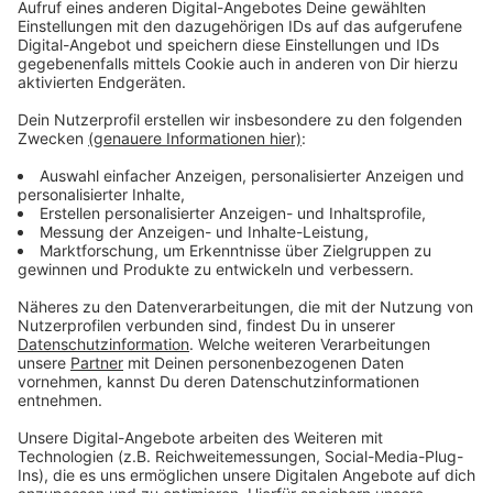
Anzeige
Während des Spiels fieberten die Menschen sowohl in
den offiziellen Fanzonen der UEFA als auch in der
gesamten Altstadt mit den Mannschaften mit. Ein
Großteil der Menschen war in voller Deutschland-
Montur unterwegs - ob mit Trikots, Hüten oder
Gesichtsbemalung - aber auch viele schottische Fans
waren in der Innenstadt zu sehen. Am Montag
(17.06.2024) findet dann das erste Spiel bei uns in der
Arena statt. Dann treffen Österreich und Frankreich
aufeinander.
Anzeige