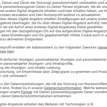
dem Kaufhofgelände am Wehrhahn neu entsteht.
Veröffentlicht:
Freitag, 08.04.2022 06:49
Anzeige
Beschlossene Sache ist auch die Sanierung des Guts
hatte jahrelang versucht einen Käufer zu finden, sani
selbst - gut zehn Millionen Euro sollen dafür ausge
Anzeige
Weitere Infos und Links zum Thema
Anzeige
Mehr Infos zum Toilettenkonzept