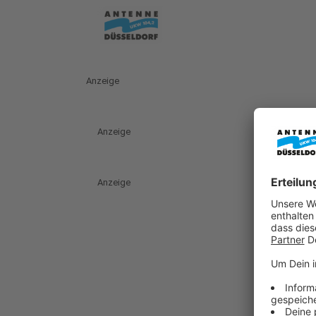
Anzeige
Anzeige
Anzeige