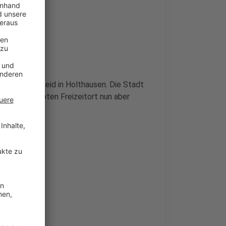
hofs Niederheid in Holthausen. Die Stadt
ert den beliebten Freizeitort nun aber
geben werden.