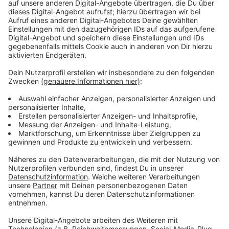
begleitet. Für diese Präsentation sind die
Organisatoren auf die Mithilfe der Düsseldorfer
angewiesen: Ihre privaten Erinnerungsstücke sollen die
bewegte Geschichte des Zentrums lebendig machen.
Anzeige
So können wir Erinnerungen einreichen
Anzeige
Wer Material aus den letzten fünf Jahrzehnten besitzt
- sei es ein altes Konzertfoto, ein Video-Clip oder ein
besonderes Souvenir -, kann dieses dem zakk sowohl
digital als auch analog zur Verfügung stellen.
Anzeige