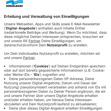
werden persönliche Erinnerungen in Form von
Fotos, Videos und anderen Fundstücken, die
besondere Momente im zakk dokumentieren und
die Geschichte des Hauses widerspiegeln.
Veröffentlicht:
Dienstag, 24.03.2026 06:01
Anzeige
Sonderausstellung im Stadtmuseum
Düsseldorf
Anzeige
Die Feierlichkeiten zum runden Geburtstag im April
werden durch ein Programm sowie eine
Sonderausstellung im
Düsseldorfer Stadtmuseum