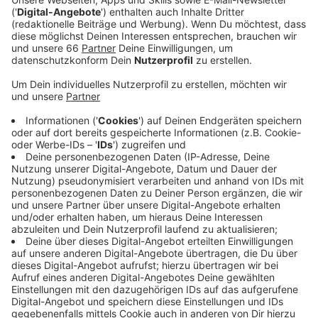
einem starken Torwart Florian Kastenmeier für
den Punktgewinn bedanken.
Veröffentlicht:
Freitag, 22.03.2024 07:47
Anzeige
Fortuna ./. St. Pauli vom 5. September 2022