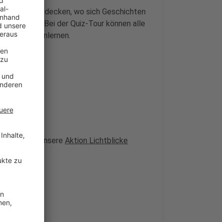
ie Orte zu entdecken, wo sich Geschichten
ielt haben. Bei der Quiz-Tour können alle
 Weise kennenlernen.
llständig an unsere
Aktion Lichtblicke
setzt.