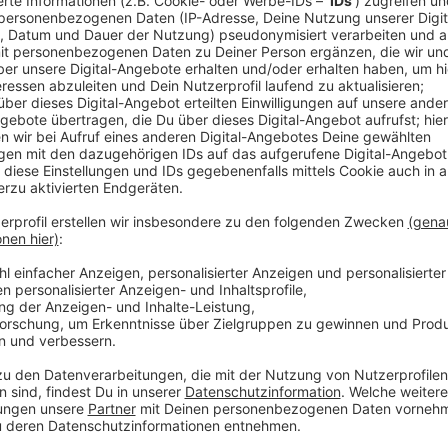
Eine davon ist z.B. die Sagen & Legenden-Tour, um d
von Persönlichkeiten unserer Stadtgeschichte abgesp
Teilnehmer miträtseln und so Düsseldorf auf andere
Anzeige
Einnahmen gehen an die Aktion Lichtblicke
Anzeige
Alle Touren kosten 5 Euro. Die Einnahmen werden vo
gespendet, die sich für Kinder und Familien in Not ein
Anzeige
Weitere Infos und Links zum Thema: