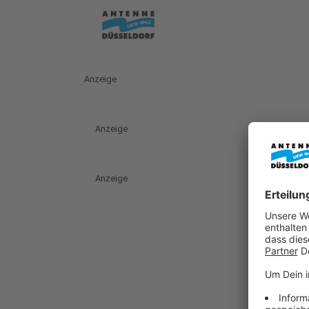
Anzeige
Anzeige
Anzeige